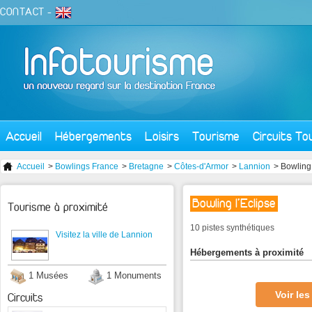
CONTACT
-
Accueil
Hébergements
Loisirs
Tourisme
Circuits To
Accueil
>
Bowlings France
>
Bretagne
>
Côtes-d'Armor
>
Lannion
> Bowling 
Bowling l'Eclipse
Tourisme à proximité
10 pistes synthétiques
Visitez la ville de Lannion
Hébergements à proximité
1 Musées
1 Monuments
Voir le
Circuits