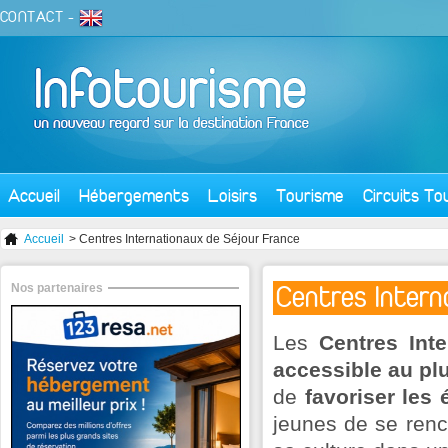
CONTACT
-
Accueil
Hébergements
Loisirs
Tourisme
Circuits To
Accueil
> Centres Internationaux de Séjour France
Nos partenaires
Centres Intern
Les
Centres Int
accessible au pl
de
favoriser les
jeunes de se renco