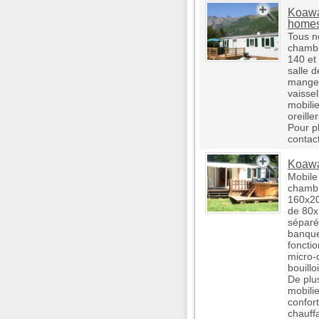
Koawa 
home
Tous n
chambr
140 et 
salle 
manger
vaisse
mobilie
oreille
Pour p
contact
Koawa
Mobile
chambr
160x20
de 80x
séparé
banque
fonctio
micro-o
bouillo
De plus
mobilie
confort
chauffa