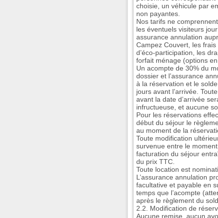
choisie, un véhicule par e
non payantes.
Nos tarifs ne comprennent 
les éventuels visiteurs jour
assurance annulation aupr
Campez Couvert, les frais 
d’éco-participation, les dra
forfait ménage (options e
Un acompte de 30% du mont
dossier et l’assurance an
à la réservation et le so
jours avant l’arrivée. Tout
avant la date d’arrivée se
infructueuse, et aucune s
Pour les réservations effe
début du séjour le règlemen
au moment de la réservati
Toute modification ultérie
survenue entre le moment où
facturation du séjour entra
du prix TTC.
Toute location est nominat
L’assurance annulation pro
facultative et payable en
temps que l’acompte (atten
après le règlement du sold
2.2. Modification de réserv
Aucune remise, aucun avo