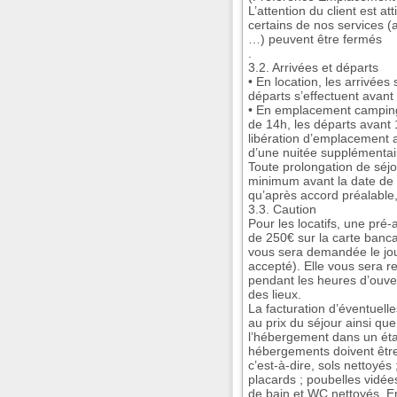
L’attention du client est at
certains de nos services (a
…) peuvent être fermés
.
3.2. Arrivées et départs
• En location, les arrivées 
départs s’effectuent avant
• En emplacement camping, 
de 14h, les départs avant 
libération d’emplacement a
d’une nuitée supplémentai
Toute prolongation de séjo
minimum avant la date de d
qu’après accord préalable, 
3.3. Caution
Pour les locatifs, une pré-
de 250€ sur la carte banc
vous sera demandée le jou
accepté). Elle vous sera re
pendant les heures d’ouver
des lieux.
La facturation d’éventuell
au prix du séjour ainsi que
l’hébergement dans un état
hébergements doivent être
c’est-à-dire, sols nettoyés
placards ; poubelles vidées
de bain et WC nettoyés. En