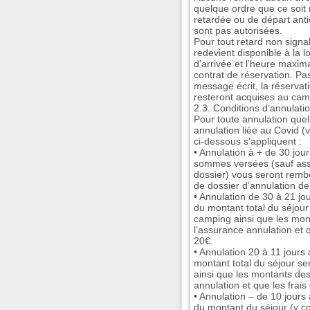
quelque ordre que ce soit 
retardée ou de départ anti
sont pas autorisées.
Pour tout retard non signa
redevient disponible à la 
d’arrivée et l’heure maxim
contrat de réservation. Pa
message écrit, la réservat
resteront acquises au cam
2.3. Conditions d’annulati
Pour toute annulation quell
annulation liée au Covid (v
ci-dessous s’appliquent :
• Annulation à + de 30 jour
sommes versées (sauf assu
dossier) vous seront remb
de dossier d’annulation de
• Annulation de 30 à 21 jo
du montant total du séjour
camping ainsi que les mont
l’assurance annulation et q
20€.
• Annulation 20 à 11 jours
montant total du séjour s
ainsi que les montants des
annulation et que les frais
• Annulation – de 10 jours a
du montant du séjour (y co