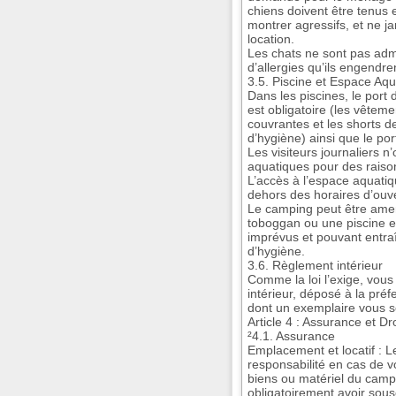
chiens doivent être tenus 
montrer agressifs, et ne ja
location.
Les chats ne sont pas adm
d’allergies qu’ils engendre
3.5. Piscine et Espace Aq
Dans les piscines, le port 
est obligatoire (les vêteme
couvrantes et les shorts de
d’hygiène) ainsi que le por
Les visiteurs journaliers 
aquatiques pour des raiso
L’accès à l’espace aquatiq
dehors des horaires d’ouve
Le camping peut être ame
toboggan ou une piscine 
imprévus et pouvant entra
d’hygiène.
3.6. Règlement intérieur
Comme la loi l’exige, vou
intérieur, déposé à la préf
dont un exemplaire vous 
Article 4 : Assurance et Dr
²4.1. Assurance
Emplacement et locatif : L
responsabilité en cas de 
biens ou matériel du campe
obligatoirement avoir sous