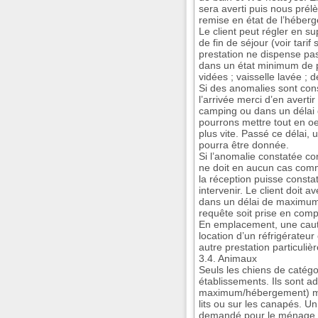
sera averti puis nous pré
remise en état de l’héber
Le client peut régler en 
de fin de séjour (voir tarif 
prestation ne dispense pas
dans un état minimum de p
vidées ; vaisselle lavée ; dé
Si des anomalies sont cons
l’arrivée merci d’en avert
camping ou dans un délai
pourrons mettre tout en oe
plus vite. Passé ce délai, 
pourra être donnée.
Si l’anomalie constatée con
ne doit en aucun cas comm
la réception puisse consta
intervenir. Le client doit 
dans un délai de maximum
requête soit prise en comp
En emplacement, une caut
location d’un réfrigérateu
autre prestation particulièr
3.4. Animaux
Seuls les chiens de catég
établissements. Ils sont a
maximum/hébergement) mai
lits ou sur les canapés. U
demandé pour le ménage e