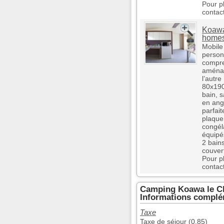
Pour p
contact
Koawa 
home
Mobile
person
compre
aménag
l’autre
80x190
bain, 
en angl
parfai
plaque 
congéla
équipés
2 bains
couvert
Pour p
contac
Camping Koawa le Ch
Informations complé
Taxe
Taxe de séjour (0.85)