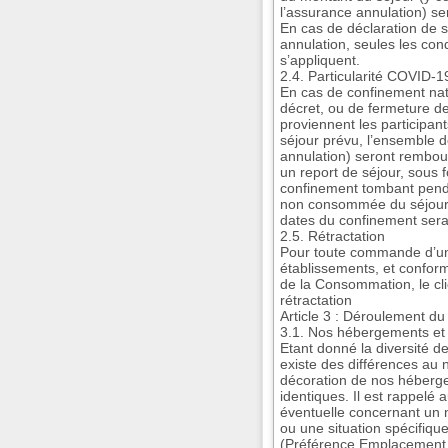
l’assurance annulation) s
En cas de déclaration de s
annulation, seules les cond
s’appliquent.
2.4. Particularité COVID-1
En cas de confinement nat
décret, ou de fermeture de
proviennent les participan
séjour prévu, l’ensemble
annulation) seront rembour
un report de séjour, sous 
confinement tombant pendan
non consommée du séjour 
dates du confinement ser
2.5. Rétractation
Pour toute commande d’un
établissements, et confor
de la Consommation, le cli
rétractation
Article 3 : Déroulement du
3.1. Nos hébergements et 
Etant donné la diversité 
existe des différences au n
décoration de nos héberg
identiques. Il est rappelé
éventuelle concernant un
ou une situation spécifiqu
(Préférence Emplacement a