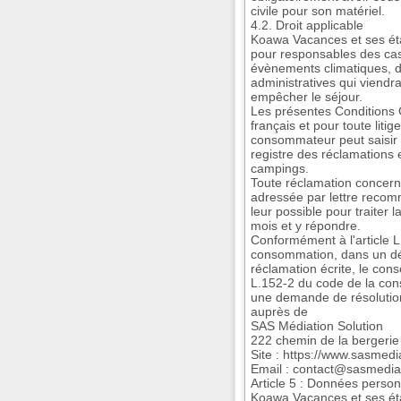
civile pour son matériel.
4.2. Droit applicable
Koawa Vacances et ses ét
pour responsables des cas 
évènements climatiques, d
administratives qui viendr
empêcher le séjour.
Les présentes Conditions 
français et pour toute litige
consommateur peut saisir l
registre des réclamations e
campings.
Toute réclamation concern
adressée par lettre recom
leur possible pour traiter 
mois et y répondre.
Conformément à l'article 
consommation, dans un dé
réclamation écrite, le con
L.152-2 du code de la cons
une demande de résolution
auprès de
SAS Médiation Solution
222 chemin de la bergerie
Site : https://www.sasmedia
Email : contact@sasmediat
Article 5 : Données perso
Koawa Vacances et ses éta