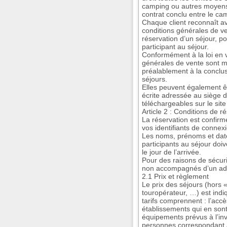
camping ou autres moyens. 
contrat conclu entre le cam
Chaque client reconnaît a
conditions générales de v
réservation d’un séjour, 
participant au séjour.
Conformément à la loi en v
générales de vente sont mis
préalablement à la conclus
séjours.
Elles peuvent également 
écrite adressée au siège d
téléchargeables sur le sit
Article 2 : Conditions de r
La réservation est confir
vos identifiants de connexi
Les noms, prénoms et date
participants au séjour doi
le jour de l’arrivée.
Pour des raisons de sécuri
non accompagnés d’un adu
2.1 Prix et règlement
Le prix des séjours (hors 
touropérateur, …) est ind
tarifs comprennent : l’acc
établissements qui en sont d
équipements prévus à l’in
personnes correspondant 