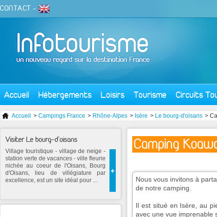
CONTACT
-
Accueil
Hébergements
Loisirs
Tourisme
Circuits To
Accueil
>
Campings France
>
Rhône-Alpes
>
Isère
>
Le bourg-d'oisans
> Ca
Visiter Le bourg-d'oisans
Camping Koawa 
Village touristique - village de neige -
station verte de vacances - ville fleurie
nichée au coeur de l'Oisans, Bourg
+
d'Oisans, lieu de villégiature par
Nous vous invitons à parta
excellence, est un site idéal pour ...
de notre camping.
Il est situé en Isère, au 
avec une vue imprenable 