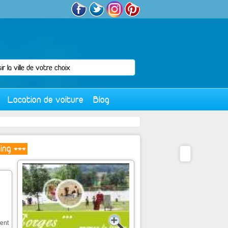
Location de voiture
Blog
ing ***
ent