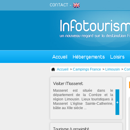
CONTACT
-
Accueil
Hébergements
Loisirs
Accueil
>
Campings France
>
Limousin
>
Cor
Visiter Masseret
Masseret est située dans le
département de la Corrèze et la
région Limousin. Lieux touristiques à
+
Masseret L'église Sainte-Catherine,
bâtie au XIIe siècle ...
Tourisme à proximité