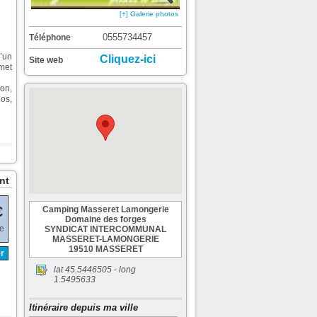
[+] Galerie photos
0555734457
Téléphone
’un
Cliquez-ici
Site web
 met
on,
os,
nt
€
Camping Masseret Lamongerie
Domaine des forges
de
SYNDICAT INTERCOMMUNAL
MASSERET-LAMONGERIE
19510 MASSERET
r
lat
45.5446505
- long
1.5495633
Itinéraire depuis ma ville