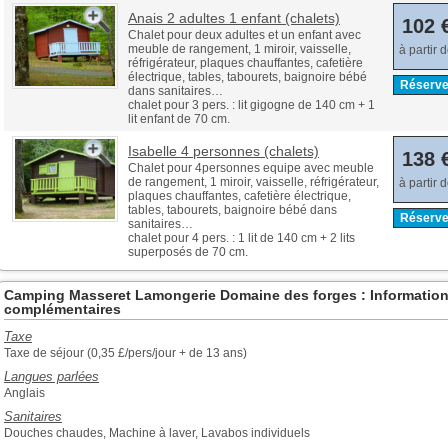
Anais 2 adultes 1 enfant (chalets)
102 
Chalet pour deux adultes et un enfant avec
meuble de rangement, 1 miroir, vaisselle,
à partir 
réfrigérateur, plaques chauffantes, cafetière
électrique, tables, tabourets, baignoire bébé
Réserve
dans sanitaires…
chalet pour 3 pers. : lit gigogne de 140 cm + 1
lit enfant de 70 cm.
Isabelle 4 personnes (chalets)
138 
Chalet pour 4personnes equipe avec meuble
de rangement, 1 miroir, vaisselle, réfrigérateur,
à partir 
plaques chauffantes, cafetière électrique,
tables, tabourets, baignoire bébé dans
Réserve
sanitaires…
chalet pour 4 pers. : 1 lit de 140 cm + 2 lits
superposés de 70 cm.
Camping Masseret Lamongerie Domaine des forges : Informatio
complémentaires
Taxe
Taxe de séjour (0,35 £/pers/jour + de 13 ans)
Langues parlées
Anglais
Sanitaires
Douches chaudes, Machine à laver, Lavabos individuels