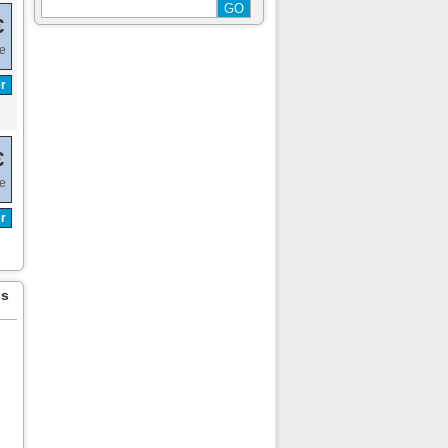
€
de
r
€
de
r
ns