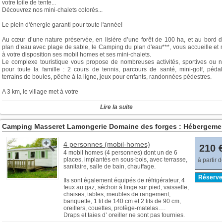
votre toile de tente...
Découvrez nos mini-chalets colorés...
Le plein d'énergie garanti pour toute l'année!
Au cœur d’une nature préservée, en lisière d’une forêt de 100 ha, et au bord d
plan d’eau avec plage de sable, le Camping du plan d'eau***, vous accueille et
à votre disposition ses mobil homes et ses mini-chalets.
Le complexe touristique vous propose de nombreuses activités, sportives ou n
pour toute la famille : 2 cours de tennis, parcours de santé, mini-golf, pédal
terrains de boules, pêche à la ligne, jeux pour enfants, randonnées pédestres.
A 3 km, le village met à votre
Lire la suite
Camping Masseret Lamongerie Domaine des forges : Hébergeme
4 personnes (mobil-homes)
210 
4 mobil homes (4 personnes) dont un de 6
places, implantés en sous-bois, avec terrasse,
à partir 
sanitaire, salle de bain, chauffage.
Réserve
Ils sont également équipés de réfrigérateur, 4
feux au gaz, séchoir à linge sur pied, vaisselle,
chaises, tables, meubles de rangement,
banquette, 1 lit de 140 cm et 2 lits de 90 cm,
oreillers, couettes, protège-matelas….
Draps et taies d’ oreiller ne sont pas fournies.