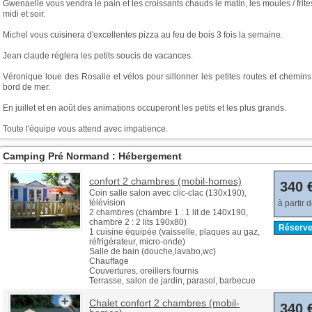
Gwenaelle vous vendra le pain et les croissants chauds le matin, les moules / frite
midi et soir.
Michel vous cuisinera d'excellentes pizza au feu de bois 3 fois la semaine.
Jean claude réglera les petits soucis de vacances.
Véronique loue des Rosalie et vélos pour sillonner les petites routes et chemin
bord de mer.
En juillet et en août des animations occuperont les petits et les plus grands.
Toute l'équipe vous attend avec impatience.
Camping Pré Normand : Hébergement
confort 2 chambres (mobil-homes)
340 
Coin salle salon avec clic-clac (130x190),
télévision
à partir 
2 chambres (chambre 1 : 1 lit de 140x190,
chambre 2 : 2 lits 190x80)
Réserve
1 cuisine équipée (vaisselle, plaques au gaz,
réfrigérateur, micro-onde)
Salle de bain (douche,lavabo,wc)
Chauffage
Couvertures, oreillers fournis
Terrasse, salon de jardin, parasol, barbecue
Chalet confort 2 chambres (mobil-
340 