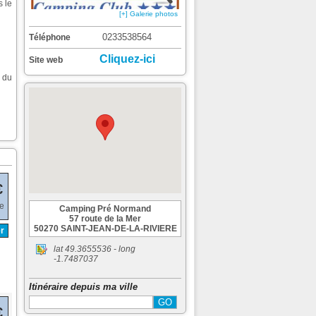
s le
[+] Galerie photos
0233538564
Téléphone
Cliquez-ici
Site web
s du
€
de
Camping Pré Normand
57 route de la Mer
50270 SAINT-JEAN-DE-LA-RIVIERE
r
lat
49.3655536
- long
-1.7487037
Itinéraire depuis ma ville
€