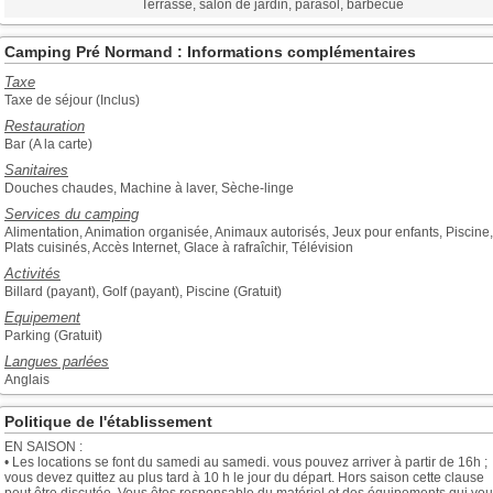
Terrasse, salon de jardin, parasol, barbecue
Camping Pré Normand : Informations complémentaires
Taxe
Taxe de séjour (Inclus)
Restauration
Bar (A la carte)
Sanitaires
Douches chaudes, Machine à laver, Sèche-linge
Services du camping
Alimentation, Animation organisée, Animaux autorisés, Jeux pour enfants, Piscine,
Plats cuisinés, Accès Internet, Glace à rafraîchir, Télévision
Activités
Billard (payant), Golf (payant), Piscine (Gratuit)
Equipement
Parking (Gratuit)
Langues parlées
Anglais
Politique de l'établissement
EN SAISON :
• Les locations se font du samedi au samedi. vous pouvez arriver à partir de 16h ;
vous devez quittez au plus tard à 10 h le jour du départ. Hors saison cette clause