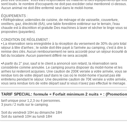
peut être discutée. Vous êtes responsable du matériel et des équipements qui vo
sont loués. le nombre d'occupants ne doit pas excéder celui mentionné ci-dessus.
Aucun animal ne doit être enfermé seul dans le mobil-home.
ÉQUIPEMENTS :
• Réfrigérateur, ustensiles de cuisine, de ménage et de vaisselle, couverture,
oreillers, gaz, électricité (6A), une table forestière extérieur sur le terrain, l'eau
chaude est à discrétion et gratuite Des machines à laver et sécher le linge vous s
proposées (payantes).
CONDITION DE RÈGLEMENT :
• La réservation sera enregistrée à la réception du versement de 30% du prix total
séjour à titre d'arrhes ; le solde doit être payé à l'arrivée au camping, c'est à dire à 
remise des clés. Aucun remboursement ne sera accordé pour un séjour écourté d
fait du locataire. Aucun paiement différé ne sera accepté.
•A partir du 2° jour, sauf si le client a annoncé son retard, la réservation sera
considérée comme annulée. Le camping pourra disposer du mobil-home et les
arrhes lui resteront acquises. Une caution de 200€ versée a votre arrivée, vous se
rendue lors de votre départ sauf dans le cas où le mobil-home n'aurait pas été
entretenu pendant le séjour. Une deuxième caution de 70€ versée a votre arrivée,
vous sera rendue lors de votre départ sauf si vous n'avez pas effectué le menage.
TARIF SPECIAL: formule « Forfait minimum 2 nuits » : (Promotion
tarif unique pour 1,2,3 ou 4 personnes.
3 jours / 2 nuits sur le camping.
Soit du vendredi 10H au dimanche 18H
Soit du samedi 10H au lundi 18H