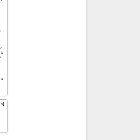
us
ont
 du
la
u
ra
s)