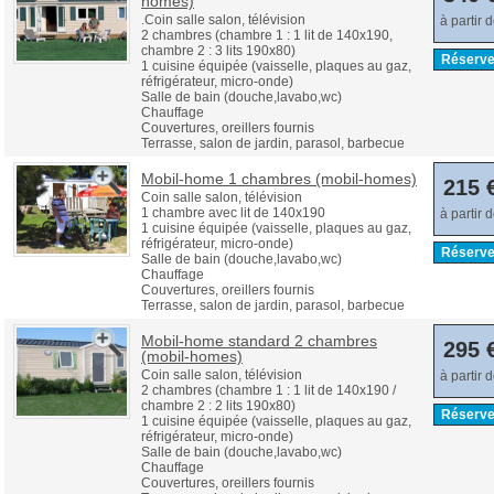
homes)
.Coin salle salon, télévision
à partir 
2 chambres (chambre 1 : 1 lit de 140x190,
chambre 2 : 3 lits 190x80)
Réserve
1 cuisine équipée (vaisselle, plaques au gaz,
réfrigérateur, micro-onde)
Salle de bain (douche,lavabo,wc)
Chauffage
Couvertures, oreillers fournis
Terrasse, salon de jardin, parasol, barbecue
Mobil-home 1 chambres (mobil-homes)
215 
Coin salle salon, télévision
1 chambre avec lit de 140x190
à partir 
1 cuisine équipée (vaisselle, plaques au gaz,
réfrigérateur, micro-onde)
Réserve
Salle de bain (douche,lavabo,wc)
Chauffage
Couvertures, oreillers fournis
Terrasse, salon de jardin, parasol, barbecue
Mobil-home standard 2 chambres
295 
(mobil-homes)
Coin salle salon, télévision
à partir 
2 chambres (chambre 1 : 1 lit de 140x190 /
chambre 2 : 2 lits 190x80)
Réserve
1 cuisine équipée (vaisselle, plaques au gaz,
réfrigérateur, micro-onde)
Salle de bain (douche,lavabo,wc)
Chauffage
Couvertures, oreillers fournis