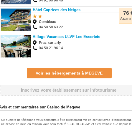
04 91 00 96 49
Hôtel Caprices des Neiges
76 
A partir
Combloux
04 50 58 63 22
Village Vacances ULVF Les Essertets
Praz-sur-arly
04 50 21 96 14
Voir les hébergements à MEGEVE
Inscrivez votre établissement sur Infotourisme
Avis et commentaires sur Casino de Megeve
* Ce numero de téléphone vous permettra d'être directement mis en contact avec l'établissement.
Ce service de mise en relation vous sera facturé 1.34E+0.34E/Mn et n'est valable que depuis la