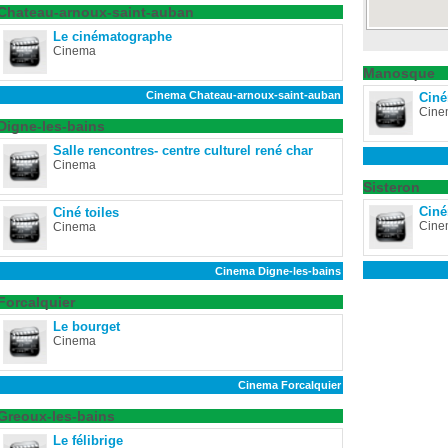
Chateau-arnoux-saint-auban
Le cinématographe
Cinema
Manosque
Cinema Chateau-arnoux-saint-auban
Ciné
Cine
Digne-les-bains
Salle rencontres- centre culturel rené char
Cinema
Sisteron
Ciné
Ciné toiles
Cine
Cinema
Cinema Digne-les-bains
Forcalquier
Le bourget
Cinema
Cinema Forcalquier
Greoux-les-bains
Le félibrige