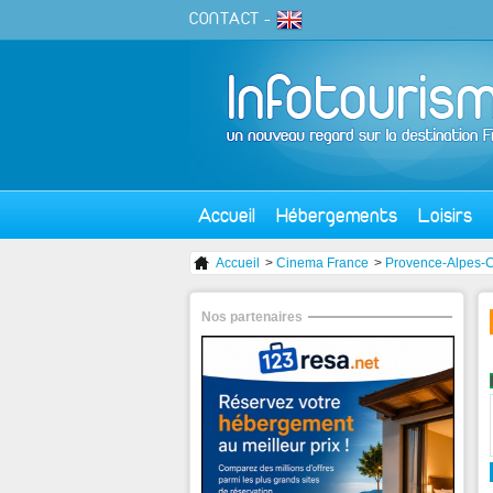
CONTACT
-
Accueil
Hébergements
Loisirs
Accueil
>
Cinema France
>
Provence-Alpes-C
Nos partenaires