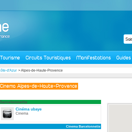
Tourisme
Circuits Touristiques
Manifestations
Guides
ôte-d'Azur
> Alpes-de-Haute-Provence
Cinema Alpes-de-Haute-Provence
Barcelonnette
Cinéma ubaye
Cinema
Cinema Barcelonnette