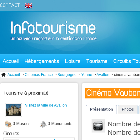
CONTACT
-
Accueil
Hébergements
Loisirs
Tourisme
Circuits To
Accueil
>
Cinemas France
>
Bourgogne
>
Yonne
>
Avallon
> cinéma vauba
Cinéma Vauban
Tourisme à proximité
Visitez la ville de Avallon
Présentation
Photos
Nombre de 
3 Musées
3 Monuments
Nombre de 
Circuits