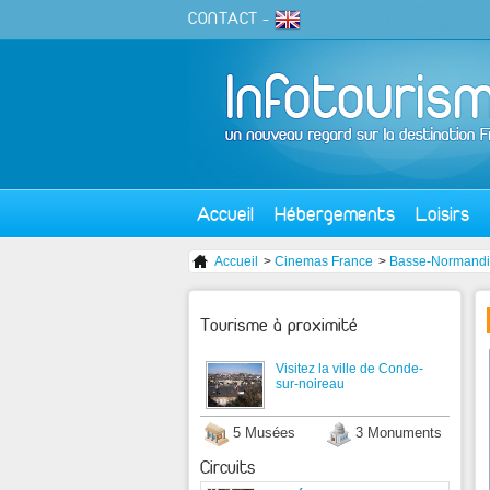
CONTACT
-
Accueil
Hébergements
Loisirs
Accueil
>
Cinemas France
>
Basse-Normand
Tourisme à proximité
Visitez la ville de Conde-
sur-noireau
5 Musées
3 Monuments
Circuits