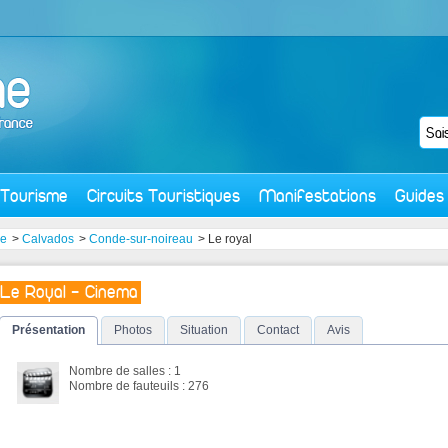
Tourisme
Circuits Touristiques
Manifestations
Guides
ie
>
Calvados
>
Conde-sur-noireau
> Le royal
Le Royal - Cinema
Présentation
Photos
Situation
Contact
Avis
Nombre de salles : 1
Nombre de fauteuils : 276