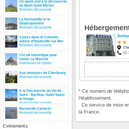
Un week-end à la découverte
du Mont-Saint-Michel
Itinéraire découverte
La Normandie et le
Débarquement
Hébergement
Itinéraire découverte
Ambas
3 jours dans le Cotentin,
autour d'Hauteville sur Mer
Itinéraire découverte
Che
02 
Circuit touristique pour
visiter La Manche
Patrimoine et culture
Aux alentours de Cherbourg
Itinéraire découverte
* Ce numero de télépho
A la Découverte du Val de
Saire : Barfleur, Saint-Vaast
l'établissement.
la Hougu
Itinéraire découverte
Ce service de mise en 
Barneville-Carteret
la France.
Itinéraire découverte
Evénements