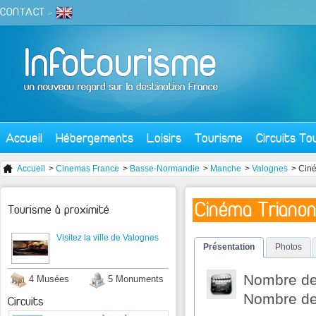
CONTACT
-
Accueil
Hébergements
Loisirs
Tourisme
Circuits To
Accueil
>
Cinemas France
>
Basse-Normandie
>
Manche
>
Valognes
> Cin
Cinéma Triano
Tourisme à proximité
Visitez la ville de Valognes
Présentation
Photos
Nombre de 
4 Musées
5 Monuments
Nombre de 
Circuits