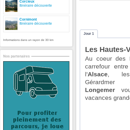
Corcieux
Itinéraire découverte
Cornimont
Itinéraire découverte
Jour 1
Informations dans un rayon de 30 km
Les Hautes-
Nos partenaires
Au coeur des
carrefour entr
l'
Alsace
, le
Gérardme
Longemer
vou
vacances grande