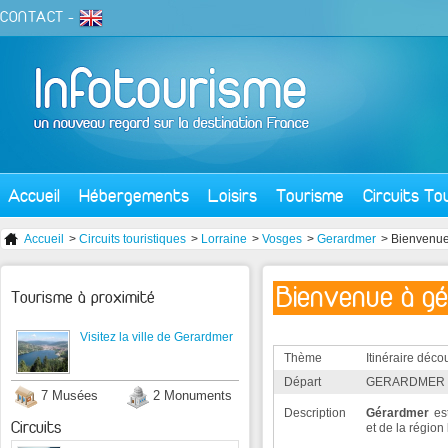
CONTACT
-
Accueil
Hébergements
Loisirs
Tourisme
Circuits To
Accueil
>
Circuits touristiques
>
Lorraine
>
Vosges
>
Gerardmer
> Bienvenue
Bienvenue à g
Tourisme à proximité
Visitez la ville de Gerardmer
Thème
Itinéraire déco
Départ
GERARDMER (
7 Musées
2 Monuments
Description
Gérardmer
es
Circuits
et de la région