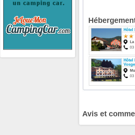
Hébergement
Hôtel
La
03
Hôtel
Vosge
Mu
03
Avis et comme