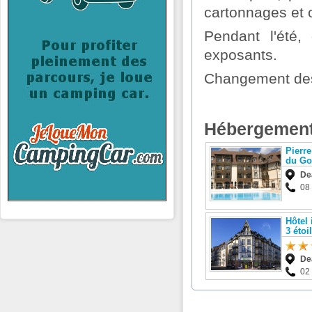
cartonnages et o
Pendant l'été,
exposants.
Changement des
Hébergement
Pierr
du Go
De
08
Hôtel 
3 étoi
De
02