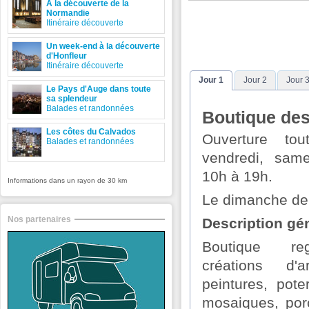
A la découverte de la
Normandie
Itinéraire découverte
Un week-end à la découverte
d'Honfleur
Itinéraire découverte
Jour 1
Jour 2
Jour 
Le Pays d'Auge dans toute
sa splendeur
Balades et randonnées
Boutique des
Les côtes du Calvados
Ouverture tou
Balades et randonnées
vendredi, sam
10h à 19h.
Informations dans un rayon de 30 km
Le dimanche de
Nos partenaires
Description gé
Boutique re
créations d'a
peintures, pote
mosaiques, porc