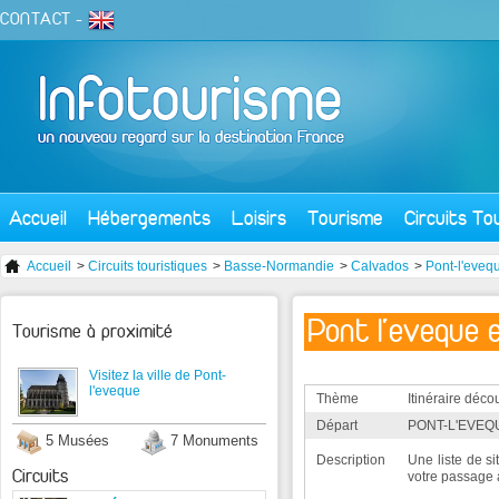
CONTACT
-
Accueil
Hébergements
Loisirs
Tourisme
Circuits To
Accueil
>
Circuits touristiques
>
Basse-Normandie
>
Calvados
>
Pont-l'eveq
Pont l'eveque e
Tourisme à proximité
Visitez la ville de Pont-
l'eveque
Thème
Itinéraire déco
Départ
PONT-L'EVEQU
5 Musées
7 Monuments
Description
Une liste de s
Circuits
votre passage 