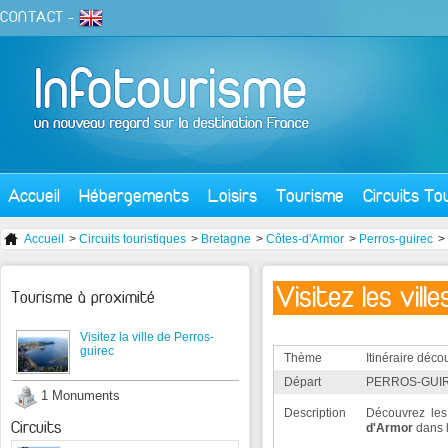
CONTACT
-
Accueil
Hébergements
Loisirs
Tourisme
Circuits To
Accueil
>
Circuits touristiques
>
Bretagne
>
Côtes-d'Armor
>
Perros-guirec
>
Visitez les vil
Tourisme à proximité
Visitez la ville de Perros-
guirec
Thème
Itinéraire déco
Départ
PERROS-GUIR
1 Monuments
Description
Découvrez les 
Circuits
d'Armor
dans 