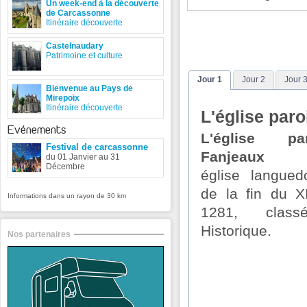
Un week-end à la découverte
de Carcassonne
Itinéraire découverte
Castelnaudary
Patrimoine et culture
Jour 1
Jour 2
Jour 
Bienvenue au Pays de
Mirepoix
Itinéraire découverte
L'église paro
Evénements
L'église pa
Festival de carcassonne
Fanjeaux
e
du 01 Janvier au 31
Décembre
église langued
de la fin du X
Informations dans un rayon de 30 km
1281, clas
Historique.
Nos partenaires