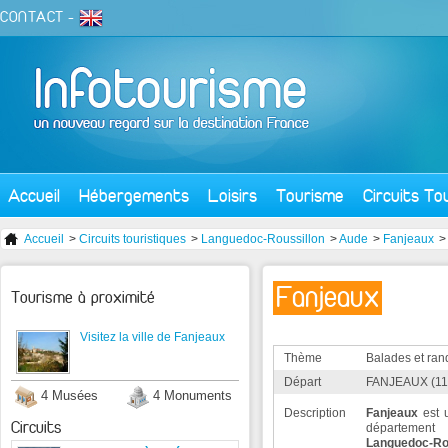
CONTACT
-
Accueil
Hébergements
Loisirs
Tourisme
Circuits To
Accueil
>
Circuits touristiques
>
Languedoc-Roussillon
>
Aude
>
Fanjeaux
>
Fanjeaux
Tourisme à proximité
Visitez la ville de Fanjeaux
Thème
Balades et ra
Départ
FANJEAUX (11
4 Musées
4 Monuments
Description
Fanjeaux
est 
Circuits
département 
Languedoc-Ro