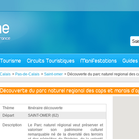
Tourisme
Circuits Touristiques
Manifestations
Guides
Calais
>
Pas-de-Calais
>
Saint-omer
> Découverte du parc naturel regional des c
Découverte du parc naturel regional des caps et marais d'o
Thème
Itinéraire découverte
Départ
SAINT-OMER (62)
Description
Le Parc naturel régional veut préserver et
valoriser son patrimoine culturel
remarquable né de la diversité des terroirs