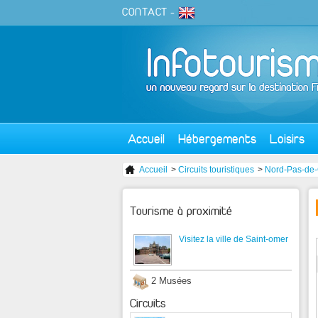
CONTACT
-
Accueil
Hébergements
Loisirs
Accueil
>
Circuits touristiques
>
Nord-Pas-de-
Tourisme à proximité
Visitez la ville de Saint-omer
2 Musées
Circuits