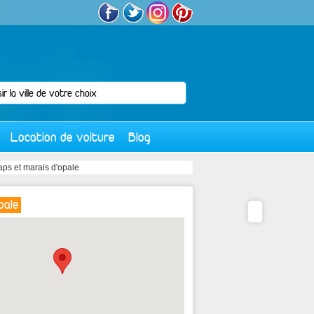
Location de voiture
Blog
aps et marais d'opale
pale