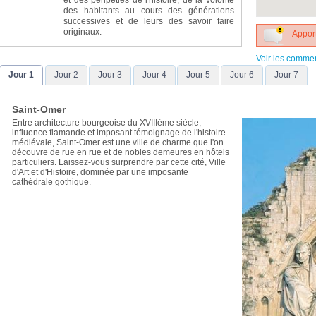
et des péripéties de l'histoire, de la volonté
des habitants au cours des générations
successives et de leurs des savoir faire
originaux.
Apport
Voir les comme
Jour 1
Jour 2
Jour 3
Jour 4
Jour 5
Jour 6
Jour 7
Saint-Omer
Entre architecture bourgeoise du XVIIIème siècle,
influence flamande et imposant témoignage de l'histoire
médiévale, Saint-Omer est une ville de charme que l'on
découvre de rue en rue et de nobles demeures en hôtels
particuliers. Laissez-vous surprendre par cette cité, Ville
d'Art et d'Histoire, dominée par une imposante
cathédrale gothique.