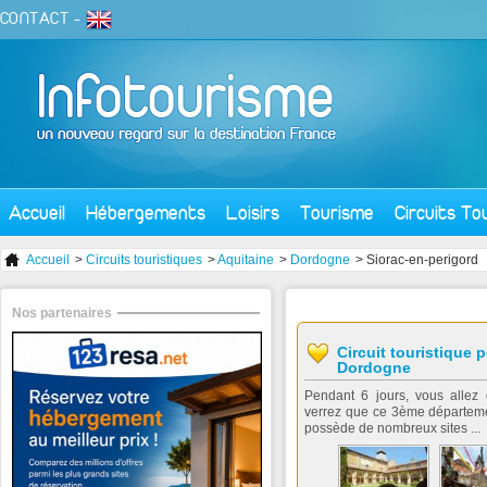
CONTACT
-
Accueil
Hébergements
Loisirs
Tourisme
Circuits To
Accueil
>
Circuits touristiques
>
Aquitaine
>
Dordogne
> Siorac-en-perigord
Nos partenaires
Circuit touristique p
Dordogne
Pendant 6 jours, vous allez
verrez que ce 3ème départemen
possède de nombreux sites ...