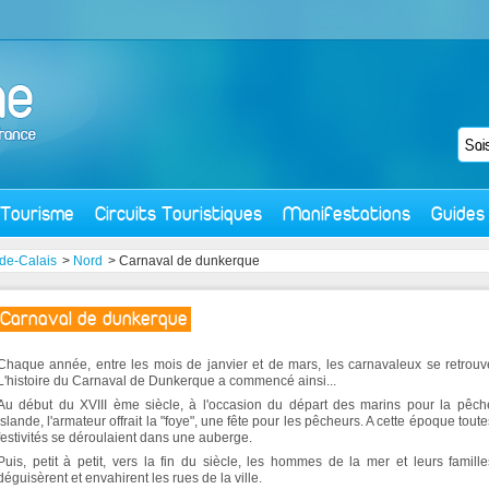
Tourisme
Circuits Touristiques
Manifestations
Guides
de-Calais
>
Nord
> Carnaval de dunkerque
Carnaval de dunkerque
Chaque année, entre les mois de janvier et de mars, les carnavaleux se retrouve
L'histoire du Carnaval de Dunkerque a commencé ainsi...
Au début du XVIII ème siècle, à l'occasion du départ des marins pour la pêc
Islande, l'armateur offrait la "foye", une fête pour les pêcheurs. A cette époque toute
festivités se déroulaient dans une auberge.
Puis, petit à petit, vers la fin du siècle, les hommes de la mer et leurs famill
déguisèrent et envahirent les rues de la ville.