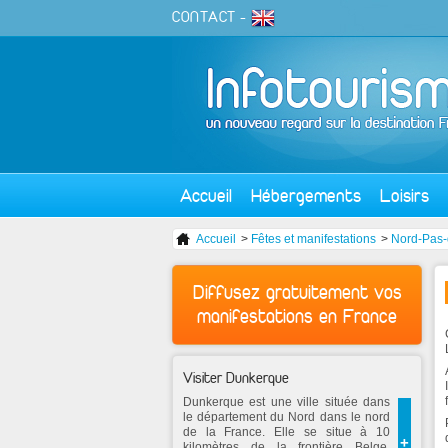
CONTACT
-
Accueil
Hébergements
Loisirs
Accueil
>
Fêtes et manifestations
>
Nord-Pas-
Diffusez gratuitement vos
manifestations en France
Visiter Dunkerque
Dunkerque est une ville située dans
le département du Nord dans le nord
de la France. Elle se situe à 10
+
kilomètres de la frontière Belge.