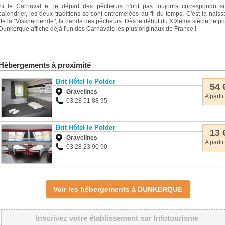
Si le Carnaval et le départ des pêcheurs n'ont pas toujours correspondu su
calendrier, les deux traditions se sont entremêlées au fil du temps. C'est la nais
de la "Vissherbende", la bande des pêcheurs. Dès le début du XIXème siècle, le po
Dunkerque affiche déjà l'un des Carnavals les plus originaux de France !
Hébergements à proximité
Brit Hôtel le Polder
54 
Gravelines
A partir
03 28 51 88 95
Brit Hôtel le Polder
13 
Gravelines
A partir
03 28 23 90 90
Voir les hébergements à DUNKERQUE
Inscrivez votre établissement sur Infotourisme