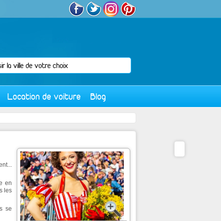
Location de voiture
Blog
nt...
he en
s les
es se