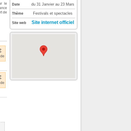
r le
du 31 Janvier au 23 Mars
Date
sance
rt de
Festivals et spectacles
Thème
Site internet officiel
Site web
€
 de
€
 de