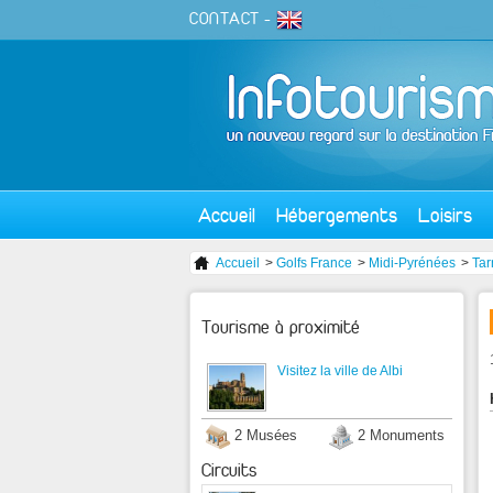
CONTACT
-
Accueil
Hébergements
Loisirs
Accueil
>
Golfs France
>
Midi-Pyrénées
>
Tar
Tourisme à proximité
Visitez la ville de Albi
2 Musées
2 Monuments
Circuits