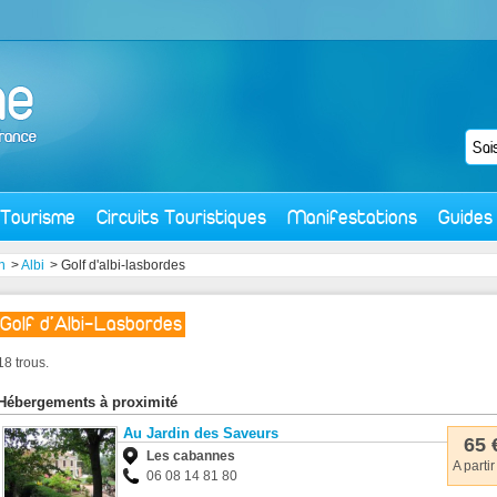
Tourisme
Circuits Touristiques
Manifestations
Guides
n
>
Albi
> Golf d'albi-lasbordes
Golf d'Albi-Lasbordes
18 trous.
Hébergements à proximité
Au Jardin des Saveurs
65 
Les cabannes
A partir
06 08 14 81 80