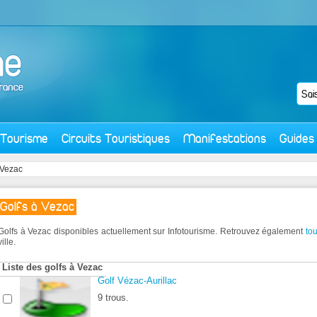
Tourisme
Circuits Touristiques
Manifestations
Guides
 Vezac
Golfs à Vezac
Golfs à Vezac disponibles actuellement sur Infotourisme. Retrouvez également
tou
ville.
Liste des golfs à Vezac
Golf Vézac-Aurillac
9 trous.