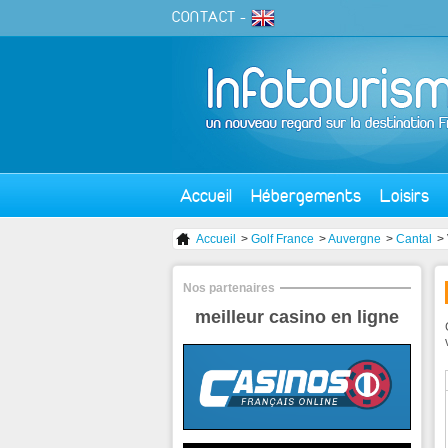
CONTACT
-
Accueil
Hébergements
Loisirs
Accueil
>
Golf France
>
Auvergne
>
Cantal
>
Nos partenaires
meilleur casino en ligne