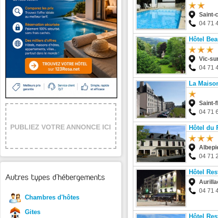
Saint-
04 71 
Hôtel Bea
Vic-su
04 71 
La Maison
Saint-f
04 71 
PUBLIEZ VOTRE ANNONCE ICI
Hôtel du 
Albepi
04 71 
Hôtel Res
Autres types d'hébergements
Aurilla
04 71 
Chambres d'hôtes
Gites
Hôtel Res