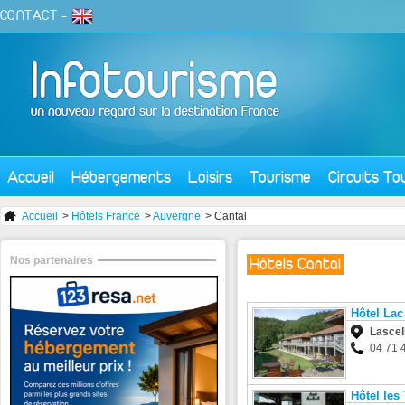
CONTACT
-
Accueil
Hébergements
Loisirs
Tourisme
Circuits To
Accueil
>
Hôtels France
>
Auvergne
> Cantal
Nos partenaires
Hôtels Cantal
Hôtel Lac
Lascel
04 71 
Hôtel les 