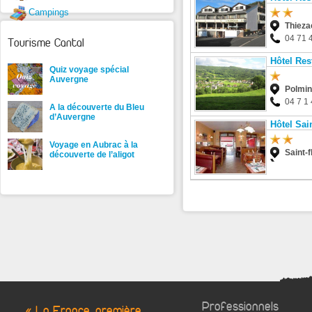
Campings
Thieza
04 71 
Tourisme Cantal
Hôtel Res
Quiz voyage spécial
Auvergne
Polmi
04 7 1 
A la découverte du Bleu
d’Auvergne
Hôtel Sai
Voyage en Aubrac à la
Saint-f
découverte de l’aligot
Professionnels
« La France, première