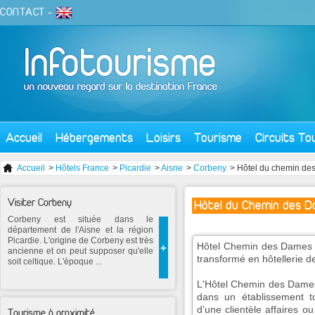
CONTACT
-
Accueil
Hébergements
Loisirs
Tourisme
Circuits To
Accueil
>
Hôtels France
>
Picardie
>
Aisne
>
Corbeny
> Hôtel du chemin de
Visiter Corbeny
Hôtel du Chemin des D
Corbeny est située dans le
département de l'Aisne et la région
Picardie. L'origine de Corbeny est très
Hôtel Chemin des Dames à 
+
ancienne et on peut supposer qu'elle
transformé en hôtellerie 
soit celtique. L'époque ...
L'Hôtel Chemin des Dames 
dans un établissement t
d’une clientèle affaires o
Tourisme à proximité