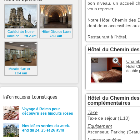
bon niveau, un accueil ch
vous reposer.
Notre Hôtel Chemin des 
dont deux accessibles aux 
Cathédrale Notre-
Hôtel-Dieu de Laon
Dame de ...
18.2 km
18.3 km
Restaurant à l'hôtel.
Hôtel du Chemin de
Chambr
Hôtel C
Musée d'art et ...
double 
19.4 km
Informations touristiques
Hôtel du Chemin des
complémentaires
Voyage à Reims pour
Taxe
découvrir ses biscuits roses
Taxe de séjour (1.10)
Equipement
Nos idées sorties du week-
end du 24, 25 et 26 avril
Ascenseur, Parking (Gratui
Langues parlées