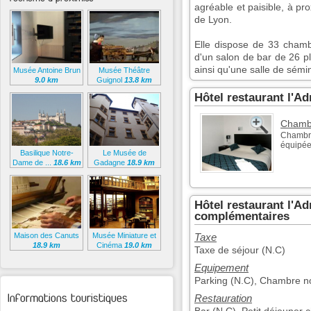
agréable et paisible, à p
de Lyon.
Elle dispose de 33 chambr
d'un salon de bar de 26 p
ainsi qu'une salle de sémi
Musée Antoine Brun
Musée Théâtre
9.0 km
Guignol
13.8 km
Hôtel restaurant l'A
Chamb
Chambre
équipée.
Basilique Notre-
Le Musée de
Dame de ...
18.6 km
Gadagne
18.9 km
Hôtel restaurant l'Ad
complémentaires
Maison des Canuts
Musée Miniature et
Taxe
18.9 km
Cinéma
19.0 km
Taxe de séjour (N.C)
Equipement
Parking (N.C), Chambre non
Informations touristiques
Restauration