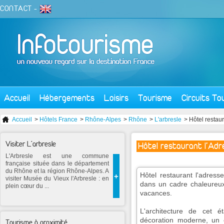
CONTACT
-
Accueil
Hébergements
Loisirs
Tourisme
Circuits To
Accueil
>
Hôtels France
>
Rhône-Alpes
>
Rhône
>
L'arbresle
> Hôtel restaur
Visiter L'arbresle
Hôtel restaurant l'Adr
L'Arbresle est une commune
française située dans le département
du Rhône et la région Rhône-Alpes. A
Hôtel restaurant l'adress
+
visiter Musée du Vieux l'Arbresle : en
dans un cadre chaleureux
plein cœur du ...
vacances.
L'architecture de cet é
décoration moderne, un e
Tourisme à proximité