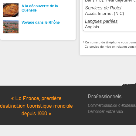
Bar (N.C), Petit déjeuner 
A la découverte de la
Services de l'hotel
Quenelle
Accès Internet (N.C)
Langues parlées
Voyage dans le Rhône
Anglais
* Ce numero de téléphone vous permet
Ce service de mise en relation vous 
Professionnels
« La France, première
destination touristique mondiale
Commercialisation d'établis
Demander votre visa
depuis 1990 »