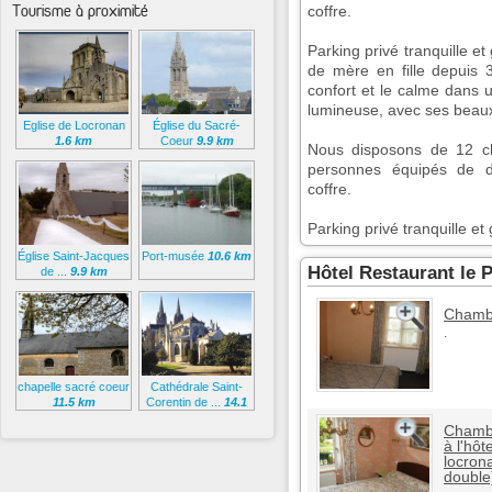
Tourisme à proximité
coffre.
Parking privé tranquille et
de mère en fille depuis 3
confort et le calme dans 
lumineuse, avec ses beau
Eglise de Locronan
Église du Sacré-
1.6 km
Coeur
9.9 km
Nous disposons de 12 c
personnes équipés de d
coffre.
Parking privé tranquille et 
Église Saint-Jacques
Port-musée
10.6 km
Hôtel Restaurant le 
de ...
9.9 km
Chambr
.
chapelle sacré coeur
Cathédrale Saint-
11.5 km
Corentin de ...
14.1
km
Chambr
à l'hôt
locron
double