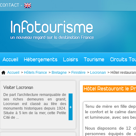
CONTACT
-
Accueil
Hébergements
Loisirs
Tourisme
Circuits To
Accueil
>
Hôtels France
>
Bretagne
>
Finistère
>
Locronan
> Hôtel restauran
Visiter Locronan
Hôtel Restaurant le Pr
De part l'architecture remarquable de
ses riches demeures en granit,
Locronan est classé au titre des
Tenu de mère en fille depu
+
monuments historiques depuis 1924.
le confort et le calme da
Située à 5 km de la mer, cette Petite
et lumineuse, avec ses b
Cité de ...
Nous disposons de 12 c
personnes équipés de d