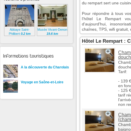
du rempart sert une cuisine
Pour répondre à tous vos
l'hôtel Le Rempart vou
d'aujourd'hui, insonorisa
chaînes, TPS, wifi gratuit, 
Abbaye Saint-
Musée Vivant-Denon
Philibert
0.2 km
19.6 km
Hôtel Le Rempart : 
Chamb
Informations touristiques
douch
Chambr
douche
A la découverte du Charolais
Tarif:
- 139 €
Voyage en Saône-et-Loire
en fon
- 125 
tarif r
l'arriv
non re
Chambr
(chamb
Chambr
baignoi