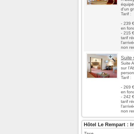
équipé
d'un gr
Tarif :
- 239 €
en fon
- 215 
tarif r
l'arriv
non re
Suite 
Suite 
sur l'A
person
Tarif :
- 269 €
en fon
- 242 
tarif r
l'arriv
non re
Hôtel Le Rempart : 
Taxe