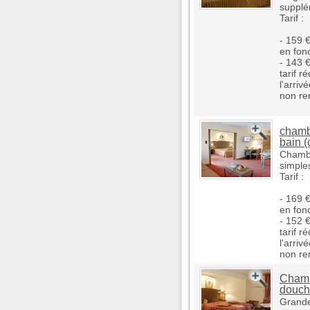
supplé
Tarif :
- 159 €
en fon
- 143 
tarif r
l'arriv
non re
chambr
bain (
Chambre
simples
Tarif :
- 169 €
en fon
- 152 
tarif r
l'arriv
non re
Chamb
douch
Grande