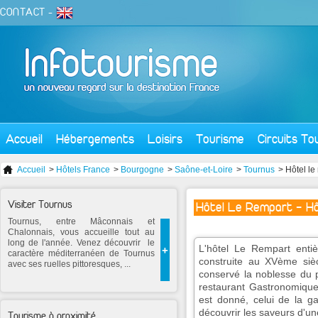
CONTACT
-
Accueil
Hébergements
Loisirs
Tourisme
Circuits To
Accueil
>
Hôtels France
>
Bourgogne
>
Saône-et-Loire
>
Tournus
> Hôtel le
Visiter Tournus
Hôtel Le Rempart - Hô
Tournus, entre Mâconnais et
Chalonnais, vous accueille tout au
long de l'année. Venez découvrir le
L'hôtel Le Rempart enti
+
caractère méditerranéen de Tournus
construite au XVème sièc
avec ses ruelles pittoresques, ...
conservé la noblesse du p
restaurant Gastronomique
est donné, celui de la g
découvrir les saveurs d'une
Tourisme à proximité