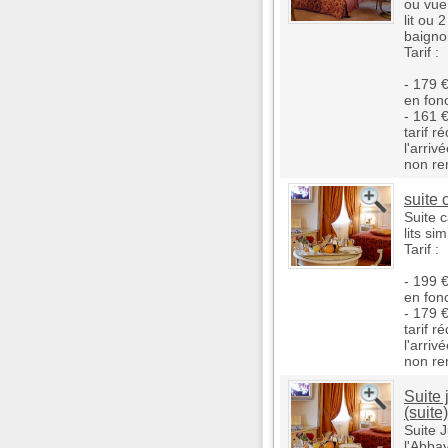
ou vue 
lit ou 
baigno
Tarif :
- 179 €
en fon
- 161 
tarif r
l'arriv
non re
suite 
Suite 
lits si
Tarif :
- 199 €
en fon
- 179 
tarif r
l'arriv
non re
Suite 
(suite)
Suite 
l'Abbay