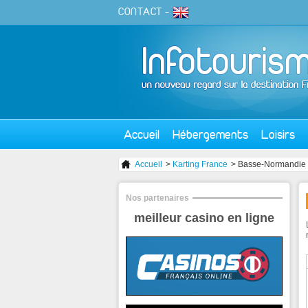
CONTACT
-
Accueil
Hébergements
Loisirs
Accueil
>
Karting France
> Basse-Normandie
Nos partenaires
meilleur casino en ligne