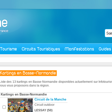
Tourisme
Circuits Touristiques
Manifestations
Guides
Kartings en Basse-Normandie
Liste des 13 kartings en Basse-Normandie disponibles actuellement sur Infotour
nous vous proposons dans la région.
Kartings en Basse-Normandie
Circuit de la Manche
Circuit outdoor
LESSAY (50)