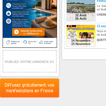
Festiv
La man
un fest
CHERB
12 Août
16 Août
13 em
Vous re
de tout
QUETT
14 Novembre
15 Novembre
PUBLIEZ VOTRE ANNONCE ICI
Diffusez gratuitement vos
manifestations en France