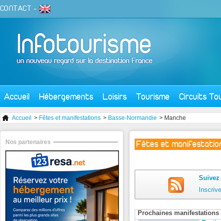
CONTACT
-
Accueil
Hébergements
Loisirs
Tourisme
Circuits To
Accueil
>
Fêtes et manifestations
>
Basse-Normandie
> Manche
Nos partenaires
Fêtes et manifestati
Suivez 
Inscriv
Prochaines manifestations 