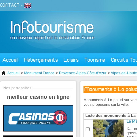
CONTACT
-
Accueil
Hébergements
Loisirs
Tourisme
Circuits To
Accueil
>
Monument France
>
Provence-Alpes-Côte-d'Azur
>
Alpes-de-Haut
Nos partenaires
Monuments à La palu
meilleur casino en ligne
Monuments à La palud-sur-verd
vous proposons sur la ville.
Liste des monuments à La 
La Ma
Datan
gross