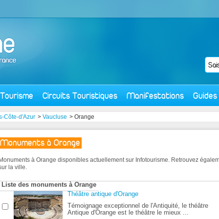
Tourisme
Circuits Touristiques
Manifestations
Guides
s-Côte-d'Azur
>
Vaucluse
> Orange
Monuments à Orange
Monuments à Orange disponibles actuellement sur Infotourisme. Retrouvez égale
sur la ville.
Liste des monuments à Orange
Théâtre antique d'Orange
Témoignage exceptionnel de l'Antiquité, le théâtre
Antique d'Orange est le théâtre le mieux ...