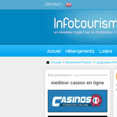
CONTACT
-
Accueil
Hébergements
Loisirs
Accueil
>
Monument France
>
Languedoc-Rou
Nos partenaires
meilleur casino en ligne