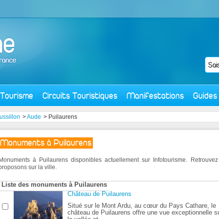
Tourisme
Circuits Touristiques
Manifestations
Guides
ssillon
>
Aude
> Puilaurens
Monuments à Puilaurens
Monuments à Puilaurens disponibles actuellement sur Infotourisme. Retrouv
proposons sur la ville.
Liste des monuments à Puilaurens
Château de Puilaurens
Situé sur le Mont Ardu, au cœur du Pays Cathare, le
château de Puilaurens offre une vue exceptionnelle s