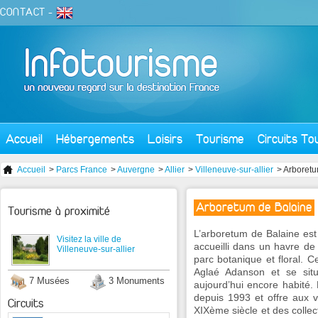
CONTACT
-
Accueil
Hébergements
Loisirs
Tourisme
Circuits To
Accueil
>
Parcs France
>
Auvergne
>
Allier
>
Villeneuve-sur-allier
> Arboretu
Arboretum de Balaine
Tourisme à proximité
L’arboretum de Balaine est
Visitez la ville de
accueilli dans un havre de
Villeneuve-sur-allier
parc botanique et floral. 
Aglaé Adanson et se sit
7 Musées
3 Monuments
aujourd’hui encore habité.
depuis 1993 et offre aux v
Circuits
XIXème siècle et des collec