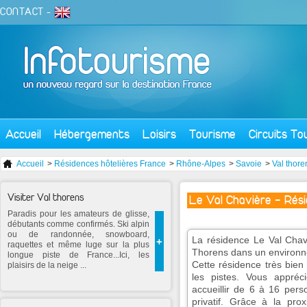
CONTACT
-
Accueil
Hébergements
Loisirs
Tourisme
Circuits To
Accueil
>
Résidences hôtelières France
>
Rhône-Alpes
>
Savoie
>
Val thore
Visiter Val thorens
Le Val Chavière - Rési
Paradis pour les amateurs de glisse,
débutants comme confirmés. Ski alpin
ou de randonnée, snowboard,
La résidence Le Val Chavi
+
raquettes et même luge sur la plus
Thorens dans un environne
longue piste de France...Ici, les
Cette résidence très bien
plaisirs de la neige ...
les pistes. Vous appréc
accueillir de 6 à 16 per
privatif. Grâce à la pro