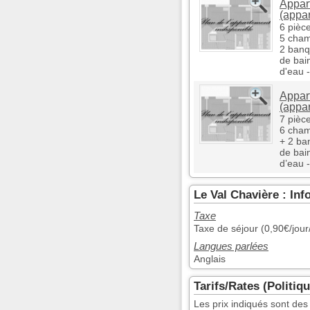
Appar
(appa
6 pièc
5 cham
2 banq
de bai
d'eau -
Appar
(appa
7 pièc
6 cham
+ 2 ba
de bai
d’eau -
Le Val Chavière : In
Taxe
Taxe de séjour (0,90€/jour
Langues parlées
Anglais
Tarifs/Rates (Politiq
Les prix indiqués sont des