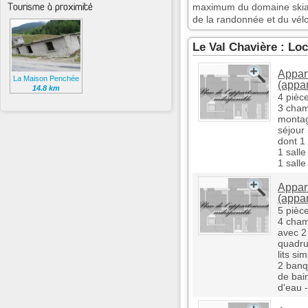
Tourisme à proximité
maximum du domaine skiabl
de la randonnée et du vélo 
Le Val Chavière : Loc
Appar
La Maison Penchée
(appa
14.8 km
4 pièc
3 cham
monta
séjour
dont 1
1 sall
1 sall
Appar
(appa
5 pièc
4 cham
avec 2 
quadru
lits si
2 banq
de bai
d'eau 