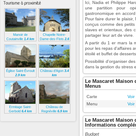
Ici, Nadia et Philippe H
Tourisme à proximité
une partition pour opé
gastronomique en accord p
Pour faire durer le plaisi
conçus comme des petits 
slaves et orientaux, des 
Manoir de
Chapelle Notre-
partager leur art de vivre.
Coutainville
1.4 km
Dame-des-Flots
2.6
A partir du 1 er mars la
km
pour les repas d'affaires a
étoilé et buffet de dessert
Possibilité d'organiser de
dans la gestion du stress 
Église Saint-Évroult
Château d'Agon
3.4
2.9 km
km
Le Mascaret Maison d
Menus
Carte
Voir
Menu
Voir
Ermitage Saint-
Château de
Gerbold
6.4 km
Regnéville
6.9 km
Le Mascaret Maison d
Informations complé
Budget