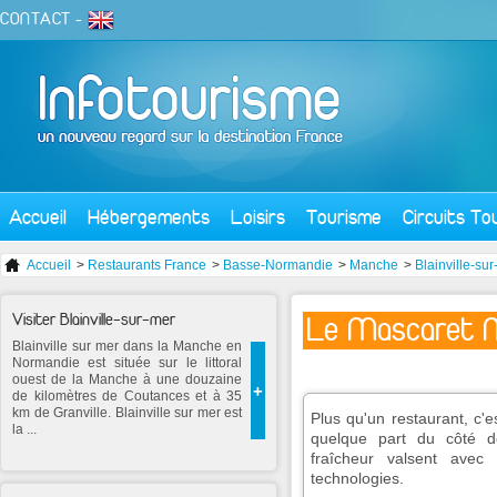
CONTACT
-
Accueil
Hébergements
Loisirs
Tourisme
Circuits To
Accueil
>
Restaurants France
>
Basse-Normandie
>
Manche
>
Blainville-su
Visiter Blainville-sur-mer
Le Mascaret M
Blainville sur mer dans la Manche en
Normandie est située sur le littoral
ouest de la Manche à une douzaine
+
de kilomètres de Coutances et à 35
km de Granville. Blainville sur mer est
Plus qu'un restaurant, c'e
la ...
quelque part du côté d
fraîcheur valsent avec
technologies.