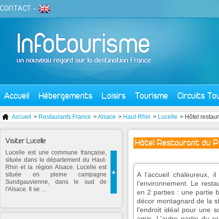
CONTACT
-
Accueil
Hébergements
Loisirs
Tourisme
Circuits To
Accueil
>
Restaurants France
>
Alsace
>
Haut-Rhin
>
Lucelle
> Hôtel restaur
Visiter Lucelle
Hôtel Restaurant du P
Lucelle est une commune française,
située dans le département du Haut-
Rhin et la région Alsace. Lucelle est
+
A l’accueil chaleureux, il
située en pleine campagne
Sundgauvienne, dans le sud de
l’environnement. Le resta
l'Alsace. Il se ...
en 2 parties : une partie 
décor montagnard de la st
l'endroit idéal pour une 
amis. L'autre partie du re