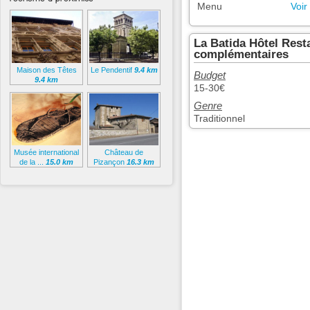
Menu
Voir
La Batida Hôtel Rest
complémentaires
Maison des Têtes
Le Pendentif
9.4 km
Budget
9.4 km
15-30€
Genre
Traditionnel
Musée international
Château de
de la ...
15.0 km
Pizançon
16.3 km