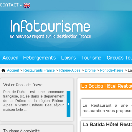
CONTACT
-
Accueil
Hébergements
Loisirs
Tourisme
Circuits To
Accueil
>
Restaurants France
>
Rhône-Alpes
>
Drôme
>
Pont-de-l'isere
> La
Visiter Pont-de-l'isere
La Batida Hôtel Resta
Pont-de-l'Isère est une commune
française, située dans le département
de la Drôme et la région Rhône-
+
Le Restaurant a une c
Alpes. A visiter Château Beauséjour,
maison forte ...
restauration vous proposer
La Batida Hôtel Rest
Tourisme à proximité