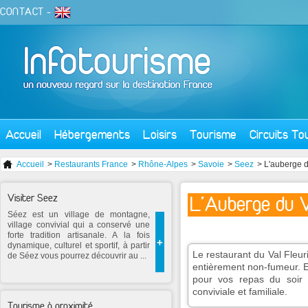
CONTACT
-
Accueil
Hébergements
Loisirs
Tourisme
Circuits To
Accueil
>
Restaurants France
>
Rhône-Alpes
>
Savoie
>
Seez
> L'auberge du
Visiter Seez
L'Auberge du V
Séez est un village de montagne,
village convivial qui a conservé une
forte tradition artisanale. A la fois
+
dynamique, culturel et sportif, à partir
Le restaurant du Val Fleur
de Séez vous pourrez découvrir au ...
entièrement non-fumeur. 
pour vos repas du soir
conviviale et familiale.
Tourisme à proximité