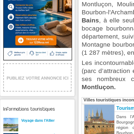
Montluçon, Moul
Bourbon-l'Archam
Bains
, à elle se
bocage bourbonna
département, suiv
Montagne bourbonn
(1 287 mètres), en
Les incontournabl
(parc d’attraction
ses nombreux c
PUBLIEZ VOTRE ANNONCE ICI
Montluçon.
Villes touristiques inco
Touris
Informations touristiques
Dans l'A
Voyage dans l’Allier
Bourgog
région 
Bourbon,