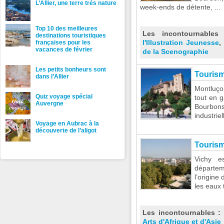
L’Allier, une terre très nature
week-ends de détente, ...
Top 10 des meilleures
Les incontournable
destinations touristiques
l'Illustration Jeunesse
,
françaises pour les
vacances de février
de la Scenographie
Les petits bonheurs sont
Touris
dans l’Allier
Montluçon
Quiz voyage spécial
tout en 
Auvergne
Bourbon
industriel
Voyage en Aubrac à la
découverte de l’aligot
Tourism
Vichy e
départem
l’origine
les eaux 
Les incontournables 
Arts d'Afrique et d'Asie