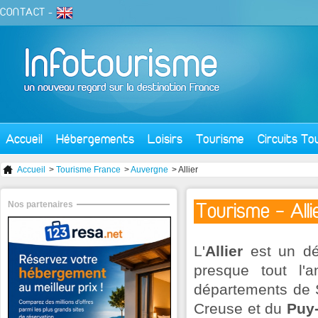
CONTACT
-
Accueil
Hébergements
Loisirs
Tourisme
Circuits To
Accueil
>
Tourisme France
>
Auvergne
> Allier
Nos partenaires
Tourisme - Alli
L'
Allier
est un dé
presque tout l'a
départements de S
Creuse et du
Puy