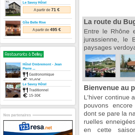
Le Savoy Hôtel
71 €
A partir de
La route du Bu
Gîte Belle Rive
495 €
A partir de
Entre le Rhône e
jurassienne, le
paysages verdoya
Restaurants à Belley
Hôtel Ombremont - Jean
Pierre ...
Gastronomique
30-60€
Le Savoy Hôtel
Bienvenue au pa
Traditionnel
15-30€
L’hiver continue 
pouvons encore 
dont se pare la na
Nos partenaires
ruelles enneigée
en cette saiso