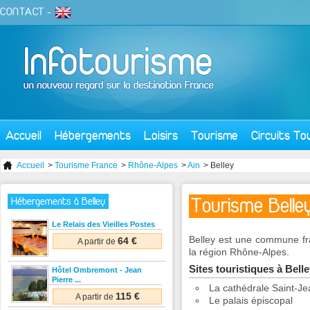
CONTACT
-
Accueil
Hébergements
Loisirs
Tourisme
Circuits To
Accueil
>
Tourisme France
>
Rhône-Alpes
>
Ain
> Belley
Tourisme Belle
Hébergements à Belley
Le Relais des Vieilles Postes
Belley est une commune fra
64 €
A partir de
la région Rhône-Alpes.
Sites touristiques à Bell
Hôtel Ombremont - Jean
Pierre ...
La cathédrale Saint-Je
115 €
A partir de
Le palais épiscopal