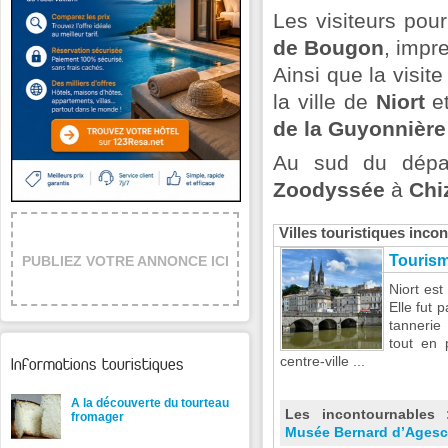
Les visiteurs pou
de Bougon
, impr
Ainsi que la visit
la ville de
Niort
et
de la Guyonnière
Au sud du dépar
Zoodyssée
à
Chi
Villes touristiques inc
Tourism
PUBLIEZ VOTRE ANNONCE ICI
Niort est
Elle fut 
tannerie
tout en 
centre-ville ...
Informations touristiques
A la découverte du tourteau
Les incontournables
fromager
Musée Bernard d’Agesc