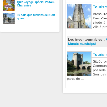
Quiz voyage spécial Poitou-
Charentes
Tourism
Bressuire
Tu sais que tu viens de Niort
Deux-Sèvr
quand
située à
ville à pr
Les incontournables :
Musée municipal
Touris
Située e
Communes
possède d
Son patri
parcs de ...