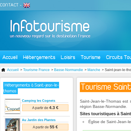
CONTACT
-
Accueil
Hébergements
Loisirs
Tourisme
Circuits To
Accueil
>
Tourisme France
>
Basse-Normandie
>
Manche
> Saint-jean-le-t
Tourisme Sain
Hébergements à Saint-jean-le-
thomas
Camping les Cognets
Saint-Jean-le-Thomas est 
région Basse-Normandie.
4.3 €
A partir de
Sites touristiques à Sai
Au Jardin des Plantes
Église de Saint-Jean-
55 €
A partir de