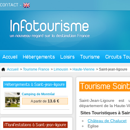
CONTACT
-
Accueil
Hébergements
Loisirs
Tourisme
Circuits To
Accueil
>
Tourisme France
>
Limousin
>
Haute-Vienne
> Saint-jean-ligoure
Tourisme Saint
Hébergements à Saint-jean-ligoure
Camping de Montréal
Saint-Jean-Ligoure est
13.6 €
A partir de
département de la Haute-Vi
Sites Touristiques à Sai
Château de Chalucet
Manifestations à Saint-jean-ligoure
Eglise