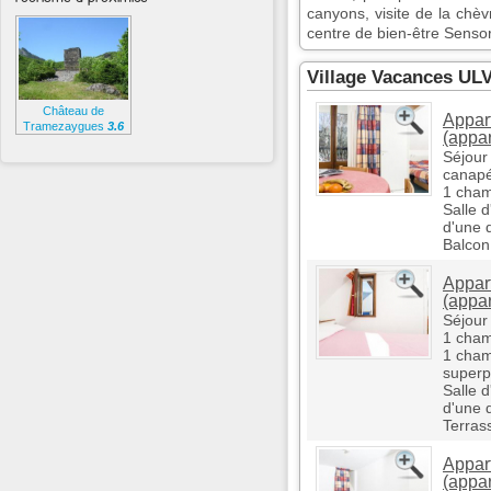
canyons, visite de la chèv
centre de bien-être Sensor
Village Vacances UL
Château de
Appar
Tramezaygues
3.6
(appa
km
Séjour
canapé
1 cham
Salle 
d'une 
Balcon
Appar
(appa
Séjour
1 cham
1 cham
super
Salle 
d'une 
Terras
Appar
(appa