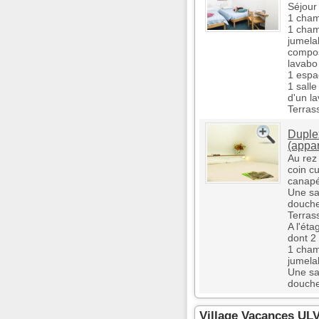
Séjour
1 cham
1 cham
jumela
compos
lavabo
1 espa
1 sall
d'un l
Terras
Duple
(appa
Au rez
coin cu
canapé
Une sa
douche
Terras
A l'éta
dont 2
1 cham
jumela
Une sa
douche
Village Vacances UL