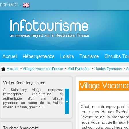
CONTACT
-
Accueil
Hébergements
Loisirs
Tourisme
Circuits To
Accueil
>
Villages vacances France
>
Midi-Pyrénées
>
Hautes-Pyrénées
>
S
Visiter Saint-lary-soulan
Village Vacanc
A Saint-Lary vilage, retrouvez
l'atmosphère chaleureuse et
authentique d'un vrai village
+
pyrénéen au coeur de la Vallée
Chut, ne dérangez pas l’o
d'Aure. En 5mn, grâce au ...
cœur des Hautes-Pyrénée
l’aventure de la montagn
nous vous accueillir aux 
festive, puis peaufinez 
Tourisme à proximité