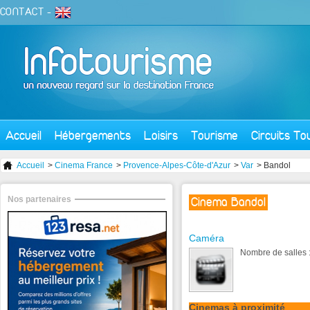
CONTACT
-
Accueil
Hébergements
Loisirs
Tourisme
Circuits To
Accueil
>
Cinema France
>
Provence-Alpes-Côte-d'Azur
>
Var
> Bandol
Nos partenaires
Cinema Bandol
Caméra
Nombre de salles :
Cinemas à proximité