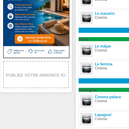
Le mazarin
Cinema
Arles
Le méjan
Cinema
Le femina
Cinema
PUBLIEZ VOTRE ANNONCE ICI
Aubagne
Cinema palace
Cinema
Lepagnol
Cinema