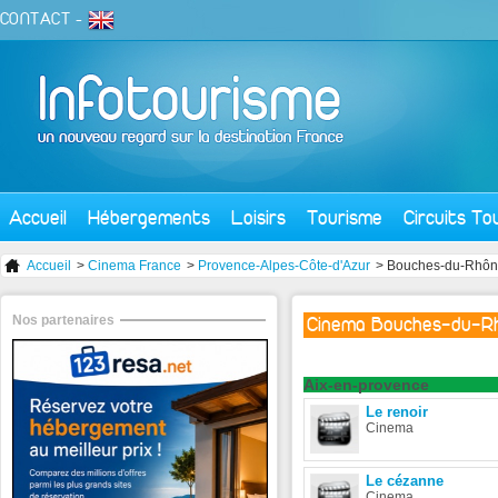
CONTACT
-
Accueil
Hébergements
Loisirs
Tourisme
Circuits To
Accueil
>
Cinema France
>
Provence-Alpes-Côte-d'Azur
> Bouches-du-Rhô
Nos partenaires
Cinema Bouches-du-R
Aix-en-provence
Le renoir
Cinema
Le cézanne
Cinema