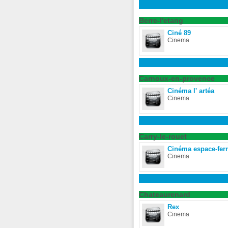
Berre-l'etang
Ciné 89
Cinema
Carnoux-en-provence
Cinéma l' artéa
Cinema
Carry-le-rouet
Cinéma espace-fer
Cinema
Chateaurenard
Rex
Cinema