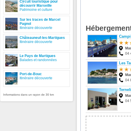
Circuit touristique pour
découvrir Marseille
Patrimoine et culture
Sur les traces de Marcel
Pagnol
Hébergement
Itinéraire découverte
Campi
Châteauneuf-les-Martigues
Itinéraire découverte
Mar
04 
Le Pays de Martigues
Balades et randonnées
Les T
Port-de-Bouc
Mar
Itinéraire découverte
04 
Ternel
Informations dans un rayon de 30 km
Mar
04 