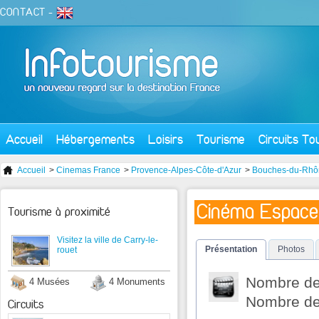
CONTACT
-
Accueil
Hébergements
Loisirs
Tourisme
Circuits To
Accueil
>
Cinemas France
>
Provence-Alpes-Côte-d'Azur
>
Bouches-du-Rhô
Cinéma Espace
Tourisme à proximité
Visitez la ville de Carry-le-
Présentation
Photos
rouet
Nombre de 
4 Musées
4 Monuments
Nombre de 
Circuits