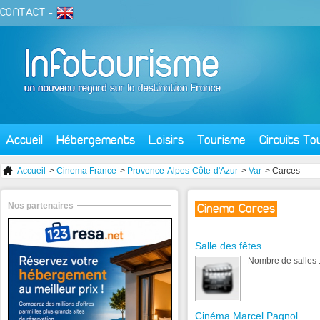
CONTACT
-
Accueil
Hébergements
Loisirs
Tourisme
Circuits To
Accueil
>
Cinema France
>
Provence-Alpes-Côte-d'Azur
>
Var
> Carces
Nos partenaires
Cinema Carces
Salle des fêtes
Nombre de salles :
Cinéma Marcel Pagnol