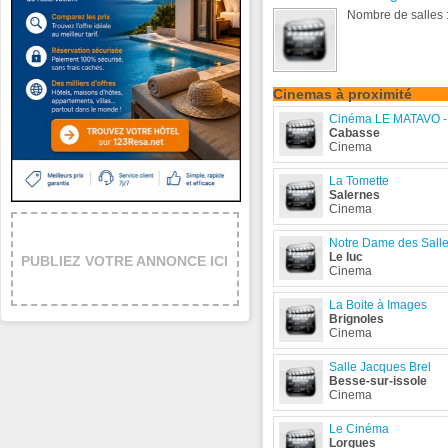
Nombre de salles :
Cinemas à proximité
Cinéma LE MATAVO - 
Cabasse
Cinema
La Tomette
Salernes
Cinema
Notre Dame des Salle
Le luc
PUBLIEZ VOTRE ANNONCE ICI
Cinema
La Boite à Images
Brignoles
Cinema
Salle Jacques Brel
Besse-sur-issole
Cinema
Le Cinéma
Lorgues