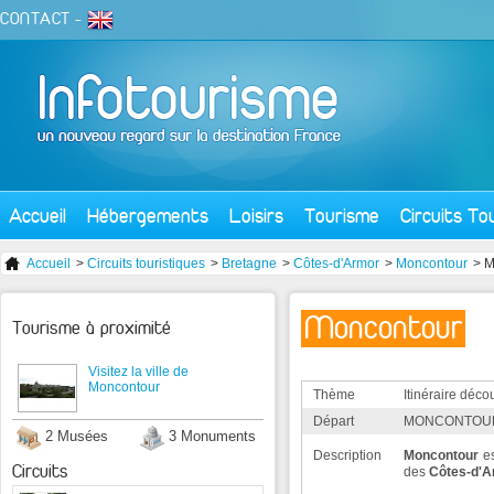
CONTACT
-
Accueil
Hébergements
Loisirs
Tourisme
Circuits To
Accueil
>
Circuits touristiques
>
Bretagne
>
Côtes-d'Armor
>
Moncontour
> M
Moncontour
Tourisme à proximité
Visitez la ville de
Moncontour
Thème
Itinéraire déco
Départ
MONCONTOUR
2 Musées
3 Monuments
Description
Moncontour
es
Circuits
des
Côtes-d'A