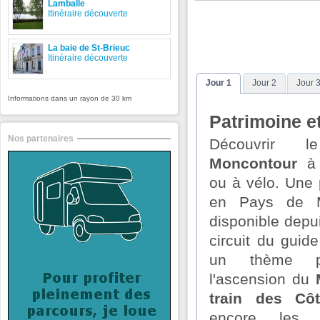
Lamballe
Itinéraire découverte
La baie de St-Brieuc
Itinéraire découverte
Jour 1
Jour 2
Jour 
Informations dans un rayon de 30 km
Patrimoine et
Nos partenaires
Découvrir
Moncontour
à 
ou à vélo. Une
en Pays de M
disponible dep
circuit du guid
un thème p
l'ascension du
train des Côt
encore les