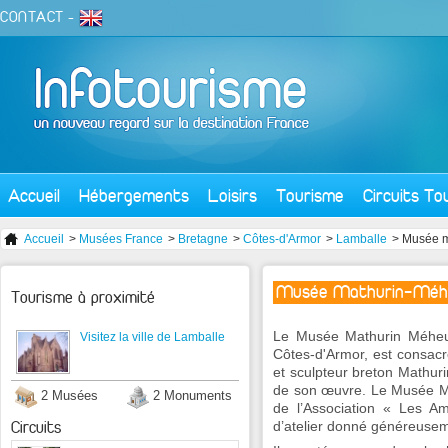
CONTACT
-
Accueil
Hébergements
Loisirs
Tourisme
Circuits To
Accueil
>
Musées France
>
Bretagne
>
Côtes-d'Armor
>
Lamballe
> Musée m
Musée Mathurin-Méh
Tourisme à proximité
Le Musée Mathurin Méheut
Visitez la ville de Lamballe
Côtes-d'Armor, est consacré
et sculpteur breton Mathur
de son œuvre. Le Musée Mat
2 Musées
2 Monuments
de l’Association « Les A
Circuits
d’atelier donné généreuseme