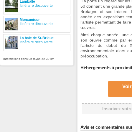
Il a porté un regard sur le
Lamballe
Itinéraire découverte
50 donnant une grande plac
Bretagne et ses trésors.
année des expositions te
Moncontour
l’artiste permettant de fair
Itinéraire découverte
œuvres.
Ainsi chaque année, une e
La baie de St-Brieuc
son œuvre comme par exem
Itinéraire découverte
l’artiste du début du 
environnementale alors que
préoccupation.
Informations dans un rayon de 30 km
Hébergements à proximi
Voir
Inscrivez votr
Avis et commentaires s