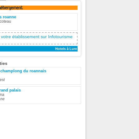
hébergement
is roanne
coteau
 votre établissement sur Infotourisme
Hotels à Lure
ties
 champlong du roannais
rest
rand palais
ma
nne