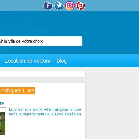
Location de voiture
Blog
uristiques Lure
re
Luré est une petite ville française, située
dans le département de la Loire en région
...