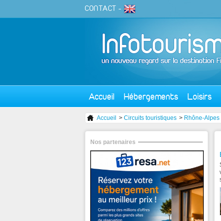
CONTACT
-
Accueil
Hébergements
Loisirs
Accueil
>
Circuits touristiques
>
Rhône-Alpes
Nos partenaires