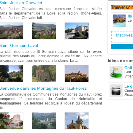
Saint-Just-en-Chevalet
Trouver
un 
Saint-Just-en-Chevalet est une commune française, située
dans le département de la Loire et la région Rhône-Alpes.
Ib
Saint-Just-en-Chevalet fait ...
Le 
Inscrivez
Saint-Germain-Laval
La cité historique de St Germain Laval située sur le revers
oriental des Monts du Forez domine la vallée de l’Aix, encore
Idées
de sor
encaissée, avant son entrée dans la plaine. La ...
Golf
Golf
Ville
Le g
Bienvenue dans les Montagnes du Haut-Forez
Cine
La Communauté de Communes des Montagnes du Haut Forez
Roa
comprend 11 communes du Canton de Noirétable et
Jeansagnière. Ce territoire est situé à l'ouest du département
de ...