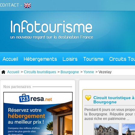
CONTACT
-
Accueil
Hébergements
Loisirs
Tourisme
Circuits To
Accueil
>
Circuits touristiques
>
Bourgogne
>
Yonne
> Vezelay
Nos partenaires
Circuit touristique 
Bourgogne
Pendant 6 jours on vous propos
la Bourgogne. Réputée pour s
aussi riche en patrimoine ...