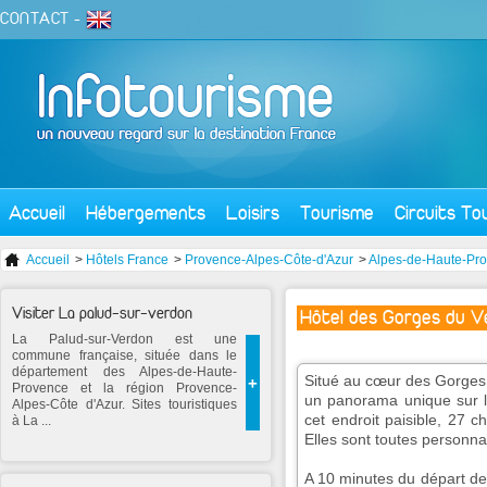
CONTACT
-
Accueil
Hébergements
Loisirs
Tourisme
Circuits To
Accueil
>
Hôtels France
>
Provence-Alpes-Côte-d'Azur
>
Alpes-de-Haute-Pr
Visiter La palud-sur-verdon
Hôtel des Gorges du V
La Palud-sur-Verdon est une
commune française, située dans le
département des Alpes-de-Haute-
Situé au cœur des Gorges 
+
Provence et la région Provence-
un panorama unique sur l
Alpes-Côte d'Azur. Sites touristiques
cet endroit paisible, 27 ch
à La ...
Elles sont toutes personna
A 10 minutes du départ de