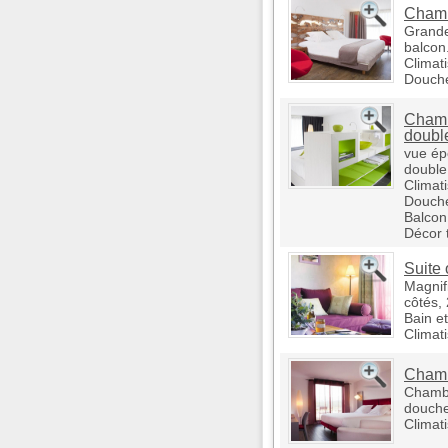
Chamb
Grande
balcon
Climati
Douch
Chamb
doubl
vue ép
double
Climati
Douche
Balcon
Décor 
Suite 
Magnif
côtés,
Bain e
Climati
Chamb
Chambr
douche
Climati