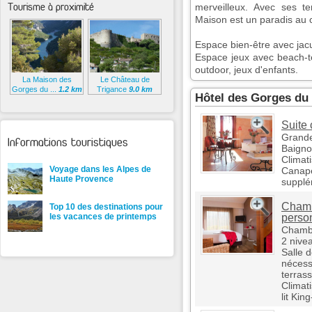
Tourisme à proximité
merveilleux. Avec ses te
Maison est un paradis au
Espace bien-être avec jac
Espace jeux avec beach-te
outdoor, jeux d'enfants.
La Maison des
Le Château de
Gorges du ...
1.2 km
Trigance
9.0 km
Hôtel des Gorges du
Suite 
Grande
Informations touristiques
Baigno
Climati
Voyage dans les Alpes de
Canapé
Haute Provence
supplé
Chamb
Top 10 des destinations pour
perso
les vacances de printemps
Chambr
2 nive
Salle d
nécessa
terrass
Climati
lit King